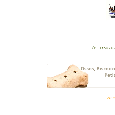
Venha nos visi
Ossos, Biscoit
Peti
Ver m