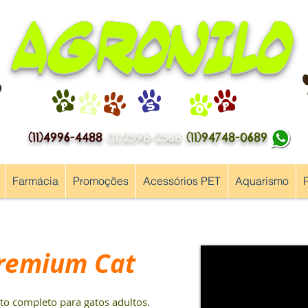
AGRONILO
P
E
T
S
H
O
P
(11)4996-4488
(11)2598-2568
(11)94748-0689
Farmácia
Promoções
Acessórios PET
Aquarismo
Premium Cat
o completo para gatos adultos.