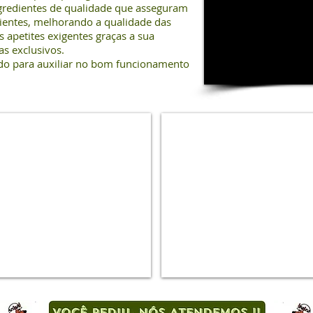
gredientes de qualidade que asseguram
entes, melhorando a qualidade das
os apetites exigentes graças a sua
s exclusivos.
ado para auxiliar no bom funcionamento
Royal
Royal
Canin
Canin
Premium
Premium
Cat
Cat
Beleza
Gatos
da
Castrados
Pelagem