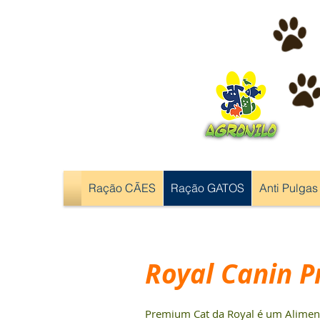
Ração CÃES
Ração GATOS
Anti Pulgas
Royal Canin 
Premium Cat da Royal é um Aliment