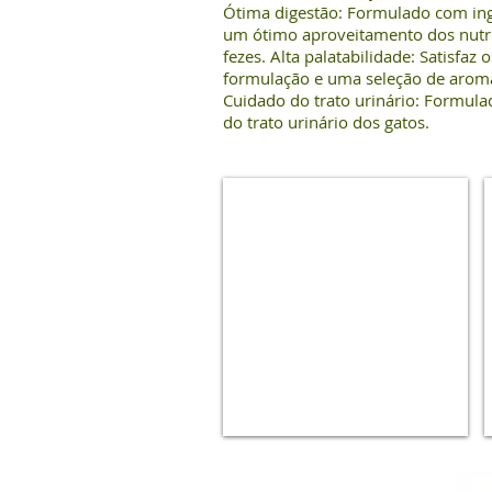
Ótima digestão: Formulado com in
um ótimo aproveitamento dos nutri
fezes. Alta palatabilidade: Satisfaz 
formulação e uma seleção de aroma
Cuidado do trato urinário: Formul
do trato urinário dos gatos.
Royal
Canin
Premium
Cat
Gatos
Filhotes