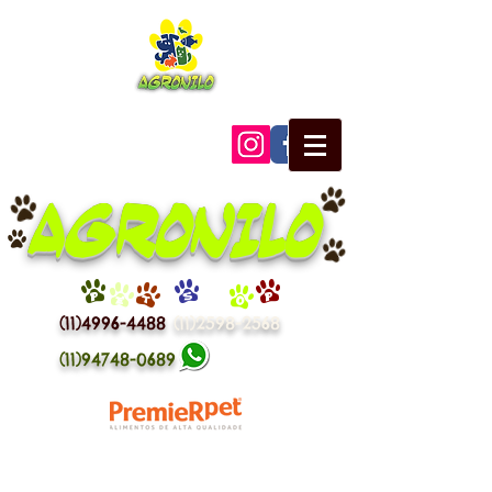
AGRONILO
P
E
T
S
H
O
P
(11)4996-4488
(11)2598-2568
(11)94748-0689