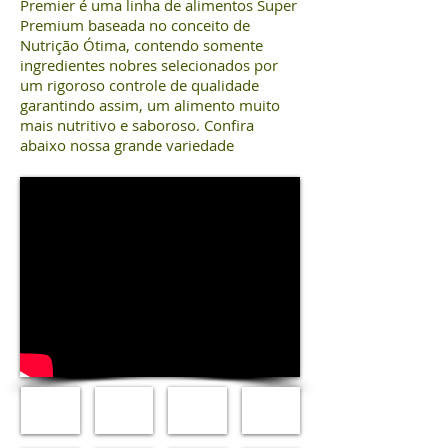
Premier é uma linha de alimentos Super
Premium baseada no conceito de
Nutrição Ótima, contendo somente
ingredientes nobres selecionados por
um rigoroso controle de qualidade
garantindo assim, um alimento muito
mais nutritivo e saboroso. Confira
abaixo nossa grande variedade
Biscoito
Papinha
Premier
Premier
Premier
Desmame
Seleção
Seleção
Cookie
Premier
Natural
Natural