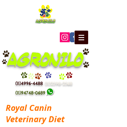
AGRONILO
P
E
T
S
H
O
P
(11)4996-4488
(11)2598-2568
(11)94748-0689
Royal Canin
Veterinary Diet