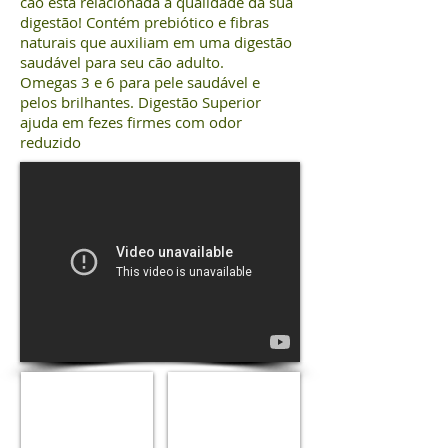
cão está relacionada à qualidade da sua
digestão! Contém prebiótico e fibras
naturais que auxiliam em uma digestão
saudável para seu cão adulto.
Omegas 3 e 6 para pele saudável e
pelos brilhantes. Digestão Superior
ajuda em fezes firmes com odor
reduzido
Sachê
Sachê
Dog
Dog
Chow
Chow
Mix
Filhotes