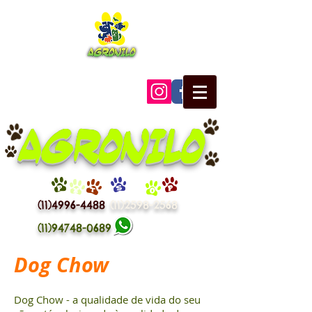
AGRONILO
P
E
T
S
H
O
P
(11)4996-4488
(11)2598-2568
(11)94748-0689
Dog Chow
Dog Chow - a qualidade de vida do seu