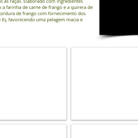
as as raças. Elaborado com ingredientes
o a farinha de carne de frango e a quirera de
 gordura de frango com fornecimento dos
 e 6), favorecendo uma pelagem macia e
Premiatta
Premiatta
Fitness
Cães
Filhotes
Ad.
15kg
Raças
Pequenas
15kg
Premiatta
Premiatta
Cães
Peixe