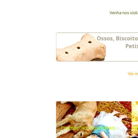
Venha nos visi
Ossos, Biscoit
Peti
Ver m
Promoções Imperdíveis
N