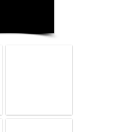
Premiatta
Cães
Ad
Raças
Peq.
Bife
Acebolado
15kg
Premiatta
Trainer