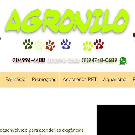
AGRONILO
P
E
T
S
H
O
P
(11)4996-4488
(11)2598-2568
(11)94748-0689
Farmácia
Promoções
Acessórios PET
Aquarismo
desenvolvido para atender as exigências