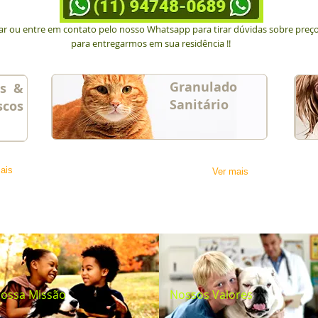
tar ou entre em contato pelo nosso Whatsapp para tirar dúvidas sobre preç
para entregarmos em sua residência !!
Granulado
os &
Sanitário
scos
ais
Ver mais
ossa Missão
Nossos Valores