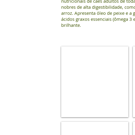
nutricionais de cães adultos de tod
nobres de alta digestibilidade, com
arroz. Apresenta óleo de peixe e a
ácidos graxos essenciais (ômega 3
brilhante.
Premiatta
Filhotes
15
kg
Premiatta
Cães