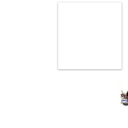
Premiatta
p/
Golden
Retriever