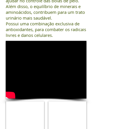
ajudar no controle das bolas de pelo.
Além disso, o equilíbrio de minerais e
aminoácidos, contribuem para um trato
urinário mais saudável.
Possui uma combinação exclusiva de
antioxidantes, para combater os radicais
livres e danos celulares.
Sachê
Sachê
Cat
Cat
Chow
Chow
Peixe
Frango
Filhotes