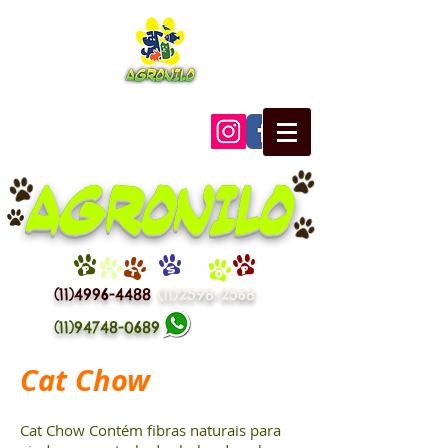
AGRONILO
P
E
T
S
H
O
P
(11)4996-4488
(11)2598-2568
(11)94748-0689
Cat Chow
Cat Chow Contém fibras naturais para