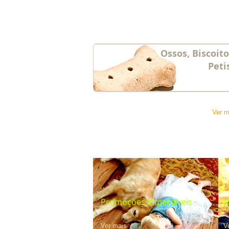
Ossos, Biscoit
Peti
Ver m
Promoções Imperdíveis
N
Ver mais
V