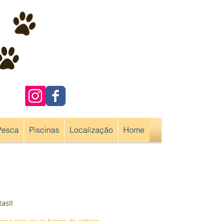
Pesca
Piscinas
Localização
Home
as!!