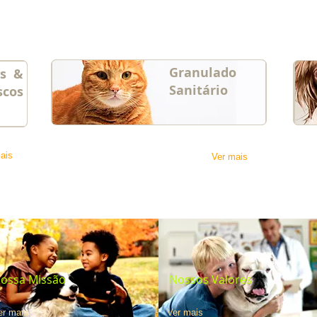
Granulado
os &
Sanitário
scos
ais
Ver mais
ossa Missão
Nossos Valores
er mais
Ver mais