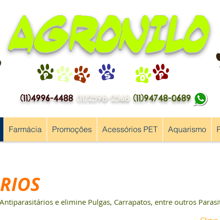
AGRONILO
P
E
T
S
H
O
P
(11)4996-4488
(11)2598-2568
(11)94748-0689
Farmácia
Promoções
Acessórios PET
Aquarismo
ÁRIOS
Antiparasitários e elimine Pulgas, Carrapatos, entre outros Parasit