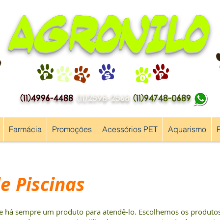
AGRONILO
P
E
T
S
H
O
P
(11)4996-4488
(11)2598-2568
(11)94748-0689
Farmácia
Promoções
Acessórios PET
Aquarismo
e Piscinas
de há sempre um produto para atendê-lo. Escolhemos os produto