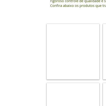
rigoroso controle de qualidade e
Confira abaixo os produtos que t
Fita
Testes
4x1
Pastilha
de
cloro
3
em