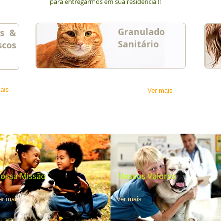
para entregarmos em sua residência !!
Granulado
os &
Sanitário
scos
ais
Ver mais
ossa Missão
Nossos Valores
er mais
Ver mais