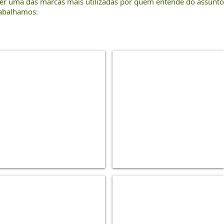
 ser uma das marcas mais utilizadas por quem entende do assunto
rabalhamos:
Estojo
Reagente
de
pH
testes
Genco
Cl
e
pH
Clorador
Cloro
para
p/
pastilhas
piscinas
10
Kg