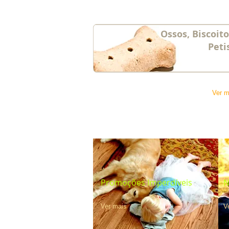
Ossos, Biscoit
Peti
Ver m
Promoções Imperdíveis
N
Ver mais
V