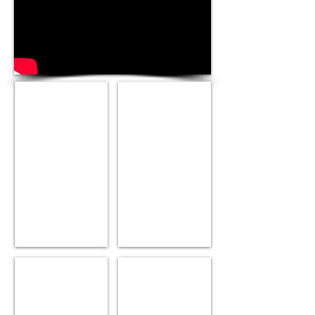
Golden
Golden
Seleção
Seleção
Natural
Natural
Frango
Frango
e
e
Arroz
Arroz
Cães
Cães
Adultos
Filhotes
Raças
Pequenas
Golden
Golden
Seleção
Cães
Natural
Filhotes
Frango
Raças