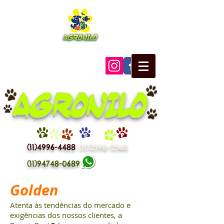
AGRONILO
P
E
T
S
H
O
P
(11)4996-4488
(11)2598-2568
(11)94748-0689
Golden
Atenta às tendências do mercado e
exigências dos nossos clientes, a