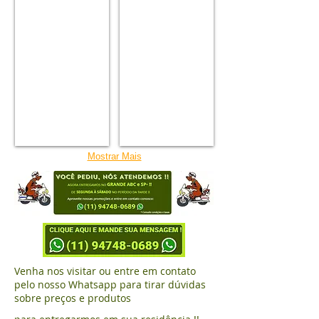
Cães
Cães
Adultos
Adultos
Raças
Raças
Pequenas
Pequenas
Salmão
Carne
e
e
Arroz
Arroz
Mostrar Mais
Venha nos visitar ou entre em contato
pelo nosso Whatsapp para tirar dúvidas
sobre preços e produtos