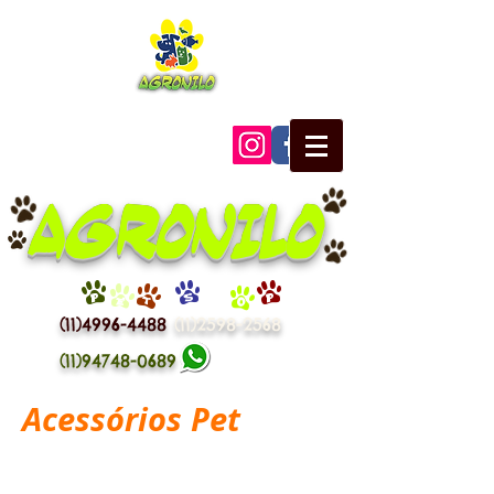
AGRONILO
P
E
T
S
H
O
P
(11)4996-4488
(11)2598-2568
(11)94748-0689
Acessórios Pet